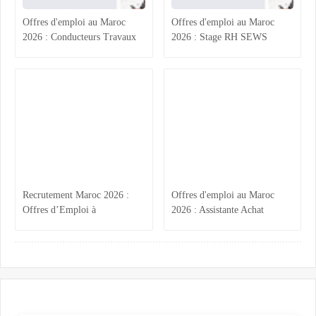
Offres d'emploi au Maroc
Offres d'emploi au Maroc
2026 : Conducteurs Travaux
2026 : Stage RH SEWS
et Électriciens MT BT,
Kénitra, Acheteur BTP
Assistante Administrative
Casablanca, Responsable
Akdital Casablanca,
Logistique Intérim et
Électromécaniciens et
Ingénieur Qualité Système
Électriciens Agadir et Oujda –
IATF Tanger – Postulez
Postulez maintenant
maintenant
Recrutement Maroc 2026 :
Offres d'emploi au Maroc
Offres d’Emploi à
2026 : Assistante Achat
Mohammedia, Marrakech et
Marrakech, Acheteurs BTP
Tanger en Finance, Qualité,
Hotels Atlas, Ingénieur Génie
Maintenance et Topographie
Électrique Vinci et Contrôleur
Qualité Tanger – Postulez
maintenant