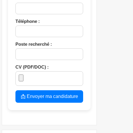
Téléphone :
Poste recherché :
CV (PDF/DOC) :
📩 Envoyer ma candidature