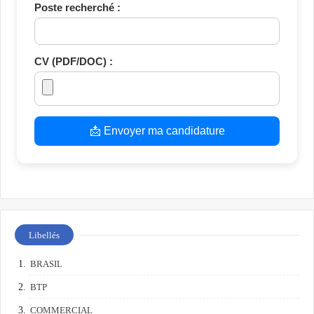
Poste recherché :
CV (PDF/DOC) :
📩 Envoyer ma candidature
Libellés
BRASIL
BTP
COMMERCIAL