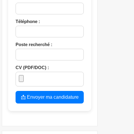
Téléphone :
Poste recherché :
CV (PDF/DOC) :
📩 Envoyer ma candidature