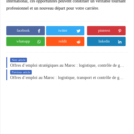
international
, ces opportunités peuvent constituer un véritable
tournant
professionnel
et un nouveau départ pour votre carrière.
facebook
twitter
pinterest
whatsapp
reddit
linkedin
Next article
Offres d’emploi stratégiques au Maroc : logistique, contrôle de gestion et ressources humaines
Previous article
Offres d’emploi au Maroc : logistique, transport et contrôle de gestion recrutent en CDI