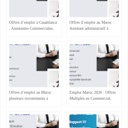
Offres d’emploi à Casablanca
Offres d’emploi au Maroc :
: Assistantes Commerciales,
Assistant administratif à
Acheteur, Ingénieur
Casablanca, Gestionnaire Back
Production et Assurance
Office à Rabat, Agents
Qualité
Commerciaux à Rabat-Salé et
Assistant RH à Agadir
Offres d’emploi au Maroc :
Emploi Maroc 2026 : Offres
plusieurs recrutements à
Multiples en Commercial,
Casablanca, Agadir, Rabat et
Comptabilité et Électricité
Tanger
Industrielle