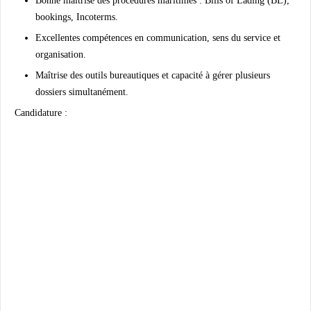
Bonne maîtrise des procédures maritimes : Bills of Lading (BL),
bookings, Incoterms.
Excellentes compétences en communication, sens du service et
organisation.
Maîtrise des outils bureautiques et capacité à gérer plusieurs
dossiers simultanément.
Candidature :