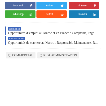
facebook
twitter
pinterest
whatsapp
reddit
linkedin
Next article
Opportunités d’emploi au Maroc et en France : Comptable, Ingénieur Production et Ingénieurs CFO/CFA
Previous article
Opportunités de carrière au Maroc : Responsable Maintenance, Responsable Production Digitale et Juriste/RH
COMMERCIAL
RH & ADMINISTRATION