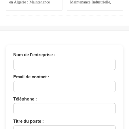
en Algérie : Maintenance
Maintenance Industrielle,
Industrielle, Ressources
Assistance Administrative et
Humaines et Stages RH
Comptabilité Confirmée
Nom de l'entreprise :
Email de contact :
Téléphone :
Titre du poste :