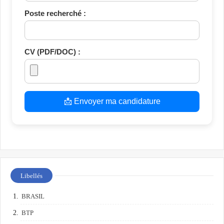
Poste recherché :
CV (PDF/DOC) :
📩 Envoyer ma candidature
Libellés
BRASIL
BTP