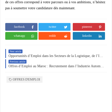
de ces offres correspond à votre parcours ou à vos ambitions, n’hésitez
pas à soumettre votre candidature dès maintenant.
facebook
twitter
pinterest
whatsapp
reddit
linkedin
Next article
Opportunités d’Emploi dans les Secteurs de la Logistique, de l’Industrie Agro-Alimentaire et du Contrôle de Gestion au Maroc
Previous article
Offres d’Emploi au Maroc : Recrutement dans l’Industrie Automobile, la Sécurité Hôtelière et les Ressources Humaines
OFFRES D'EMPLOI