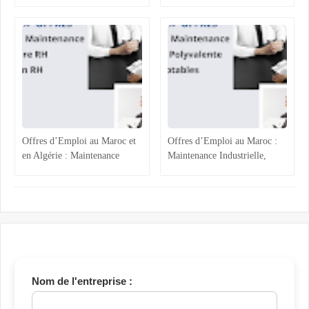
Logistique au Maroc :
Maroc : Opportunités et
Recrutements à Agadir,
Profils Recherchés
Casablanca et Hassi Ameur
Offres d’Emploi au Maroc et
Offres d’Emploi au Maroc :
en Algérie : Maintenance
Maintenance Industrielle,
Industrielle, Ressources
Assistance Administrative et
Humaines et Stages RH
Comptabilité Confirmée
Nom de l'entreprise :