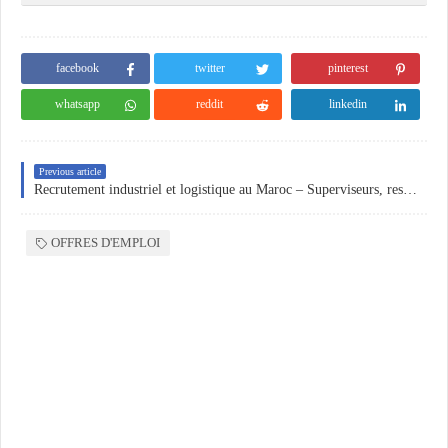
facebook
twitter
pinterest
whatsapp
reddit
linkedin
Previous article
Recrutement industriel et logistique au Maroc – Superviseurs, responsables et techniciens recherchés
OFFRES D'EMPLOI