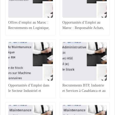
Offres d’emploi au Maroc :
Opportunités d’Emploi au
Recrutements en Logistique,
Maroc : Responsable Achats,
Agroalimentaire et Ressources
Superviseur Magasin et
Humaines
Opérateurs de Machines
Opportunités d’Emploi dans
Recrutements BTP, Industrie
le Secteur Industriel et
et Services à Casablanca et au
Logistique au Maroc :
Maroc : Opportunités et
Recrutements à Agadir,
Profils Recherchés
Casablanca et Hassi Ameur