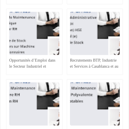
Agroalimentaire et Ressources
Superviseur Magasin et
Humaines
Opérateurs de Machines
Opportunités d’Emploi dans
Recrutements BTP, Industrie
le Secteur Industriel et
et Services à Casablanca et au
Logistique au Maroc :
Maroc : Opportunités et
Recrutements à Agadir,
Profils Recherchés
Casablanca et Hassi Ameur