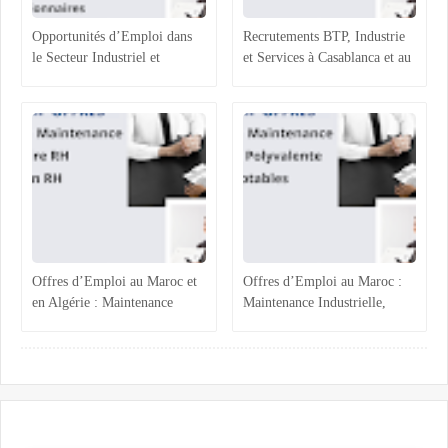
Opportunités d’Emploi dans
Recrutements BTP, Industrie
le Secteur Industriel et
et Services à Casablanca et au
Logistique au Maroc :
Maroc : Opportunités et
Recrutements à Agadir,
Profils Recherchés
Casablanca et Hassi Ameur
Offres d’Emploi au Maroc et
Offres d’Emploi au Maroc :
en Algérie : Maintenance
Maintenance Industrielle,
Industrielle, Ressources
Assistance Administrative et
Humaines et Stages RH
Comptabilité Confirmée