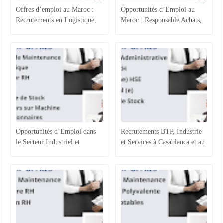
Offres d’emploi au Maroc :
Opportunités d’Emploi au
Recrutements en Logistique,
Maroc : Responsable Achats,
Agroalimentaire et Ressources
Superviseur Magasin et
Humaines
Opérateurs de Machines
Opportunités d’Emploi dans
Recrutements BTP, Industrie
le Secteur Industriel et
et Services à Casablanca et au
Logistique au Maroc :
Maroc : Opportunités et
Recrutements à Agadir,
Profils Recherchés
Casablanca et Hassi Ameur