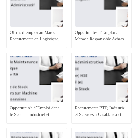
Offres d’emploi au Maroc :
Opportunités d’Emploi au
Recrutements en Logistique,
Maroc : Responsable Achats,
Agroalimentaire et Ressources
Superviseur Magasin et
Humaines
Opérateurs de Machines
Opportunités d’Emploi dans
Recrutements BTP, Industrie
le Secteur Industriel et
et Services à Casablanca et au
Logistique au Maroc :
Maroc : Opportunités et
Recrutements à Agadir,
Profils Recherchés
Casablanca et Hassi Ameur