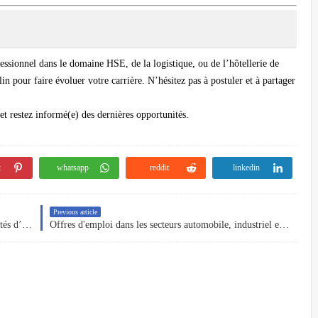
fessionnel dans le domaine
HSE
, de la
logistique
, ou de l’
hôtellerie de
in pour faire évoluer votre carrière. N’hésitez pas à postuler et à partager
et restez informé(e) des dernières opportunités.
t
whatsapp
reddit
linkedin
Previous article
Le Berbère Palace à Ouarzazate recrute : Opportunités d’emploi dans l’hôtellerie de luxe
Offres d'emploi dans les secteurs automobile, industriel et agroalimentaire – Recrutement Juillet 2025