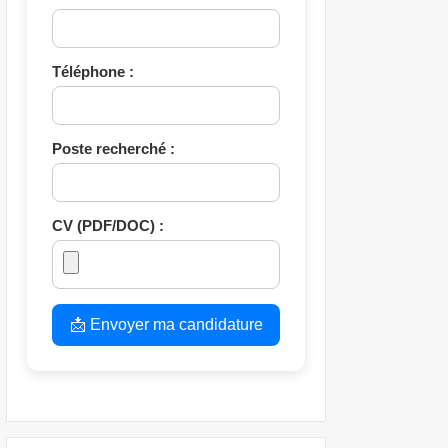
Téléphone :
Poste recherché :
CV (PDF/DOC) :
📩 Envoyer ma candidature