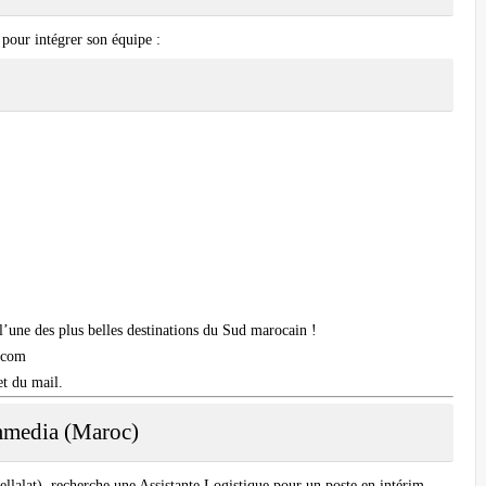
 pour intégrer son équipe :
’une des plus belles destinations du Sud marocain !
.com
et du mail.
mmedia (Maroc)
ellalat), recherche une
Assistante Logistique
pour un poste en
intérim
.