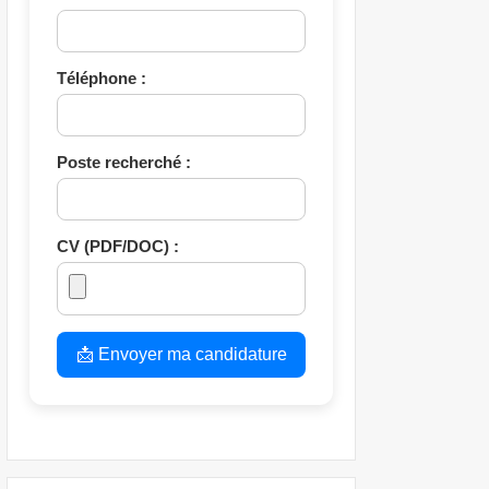
Téléphone :
Poste recherché :
CV (PDF/DOC) :
📩 Envoyer ma candidature