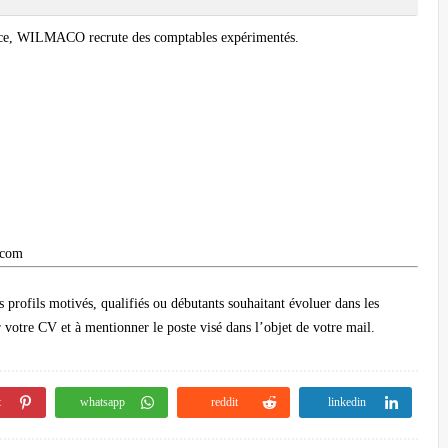
ce,
WILMACO
recrute des
comptables
expérimentés.
.com
s profils motivés, qualifiés ou débutants souhaitant évoluer dans les
r votre CV et à mentionner le poste visé dans l’objet de votre mail.
t
whatsapp
reddit
linkedin