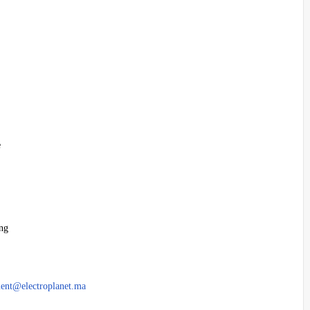
e
ing
ment@electroplanet.ma