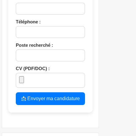
Téléphone :
Poste recherché :
CV (PDF/DOC) :
📩 Envoyer ma candidature