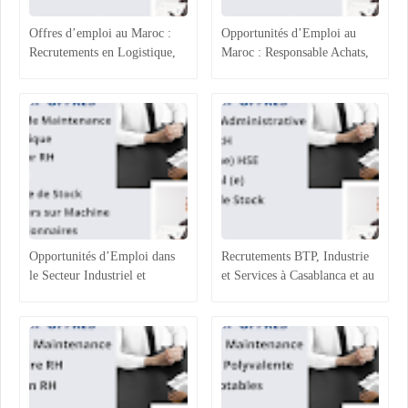
Offres d’emploi au Maroc :
Opportunités d’Emploi au
Recrutements en Logistique,
Maroc : Responsable Achats,
Agroalimentaire et Ressources
Superviseur Magasin et
Humaines
Opérateurs de Machines
Opportunités d’Emploi dans
Recrutements BTP, Industrie
le Secteur Industriel et
et Services à Casablanca et au
Logistique au Maroc :
Maroc : Opportunités et
Recrutements à Agadir,
Profils Recherchés
Casablanca et Hassi Ameur