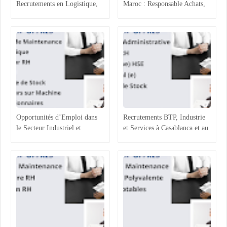
Recrutements en Logistique,
Maroc : Responsable Achats,
Agroalimentaire et Ressources
Superviseur Magasin et
Humaines
Opérateurs de Machines
Opportunités d’Emploi dans
Recrutements BTP, Industrie
le Secteur Industriel et
et Services à Casablanca et au
Logistique au Maroc :
Maroc : Opportunités et
Recrutements à Agadir,
Profils Recherchés
Casablanca et Hassi Ameur