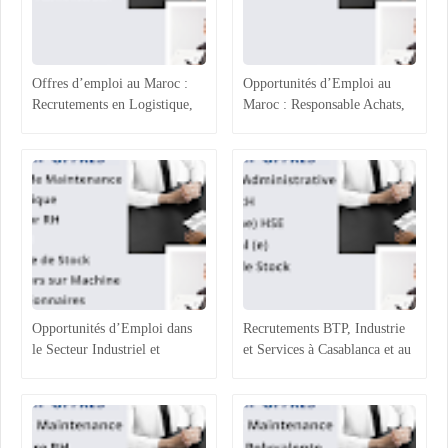
Offres d’emploi au Maroc :
Opportunités d’Emploi au
Recrutements en Logistique,
Maroc : Responsable Achats,
Agroalimentaire et Ressources
Superviseur Magasin et
Humaines
Opérateurs de Machines
Opportunités d’Emploi dans
Recrutements BTP, Industrie
le Secteur Industriel et
et Services à Casablanca et au
Logistique au Maroc :
Maroc : Opportunités et
Recrutements à Agadir,
Profils Recherchés
Casablanca et Hassi Ameur